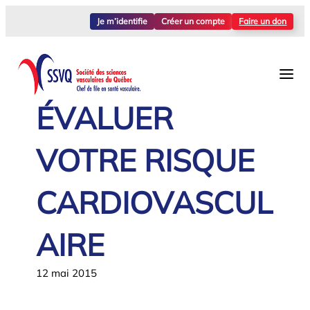
Aller
Je m’identifie
Créer un compte
Faire un don
au
contenu
ÉVALUER
VOTRE RISQUE
CARDIOVASCUL
AIRE
12 mai 2015