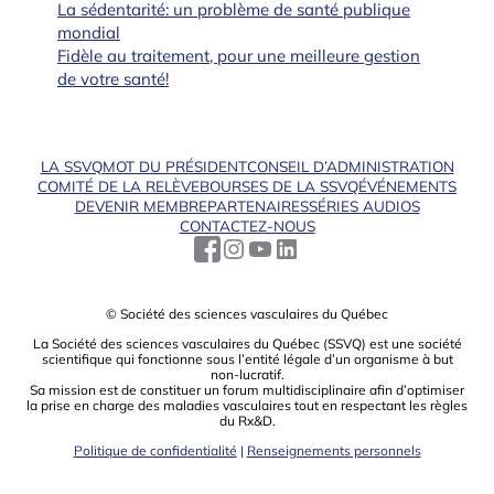
La sédentarité: un problème de santé publique
mondial
Fidèle au traitement, pour une meilleure gestion
de votre santé!
LA SSVQ
MOT DU PRÉSIDENT
CONSEIL D’ADMINISTRATION
COMITÉ DE LA RELÈVE
BOURSES DE LA SSVQ
ÉVÉNEMENTS
DEVENIR MEMBRE
PARTENAIRES
SÉRIES AUDIOS
CONTACTEZ-NOUS
© Société des sciences vasculaires du Québec
La Société des sciences vasculaires du Québec (SSVQ) est une société
scientiﬁque qui fonctionne sous l’entité légale d’un organisme à but
non-lucratif.
Sa mission est de constituer un forum multidisciplinaire aﬁn d’optimiser
la prise en charge des maladies vasculaires tout en respectant les règles
du Rx&D.
Politique de confidentialité
|
Renseignements personnels