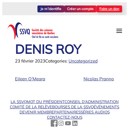
Aller
Je m’identifie
Créer un compte
Faire un don
au
contenu
DENIS ROY
23 février 2023
Categories:
Uncategorized
Eileen O’Meara
Nicolas Pranno
LA SSVQ
MOT DU PRÉSIDENT
CONSEIL D’ADMINISTRATION
COMITÉ DE LA RELÈVE
BOURSES DE LA SSVQ
ÉVÉNEMENTS
DEVENIR MEMBRE
PARTENAIRES
SÉRIES AUDIOS
CONTACTEZ-NOUS