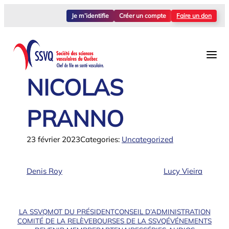
Aller
Je m’identifie
Créer un compte
Faire un don
au
contenu
NICOLAS
PRANNO
23 février 2023
Categories:
Uncategorized
Denis Roy
Lucy Vieira
LA SSVQ
MOT DU PRÉSIDENT
CONSEIL D’ADMINISTRATION
COMITÉ DE LA RELÈVE
BOURSES DE LA SSVQ
ÉVÉNEMENTS