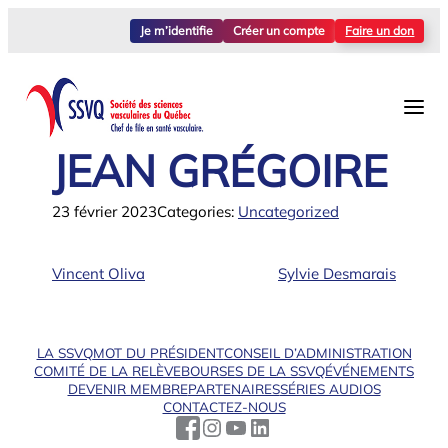
Aller
Je m’identifie
Créer un compte
Faire un don
au
contenu
JEAN GRÉGOIRE
23 février 2023
Categories:
Uncategorized
Vincent Oliva
Sylvie Desmarais
LA SSVQ
MOT DU PRÉSIDENT
CONSEIL D’ADMINISTRATION
COMITÉ DE LA RELÈVE
BOURSES DE LA SSVQ
ÉVÉNEMENTS
DEVENIR MEMBRE
PARTENAIRES
SÉRIES AUDIOS
CONTACTEZ-NOUS