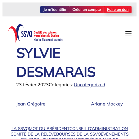
Aller
Je m’identifie
Créer un compte
Faire un don
au
contenu
SYLVIE
DESMARAIS
23 février 2023
Categories:
Uncategorized
Jean Grégoire
Ariane Mackey
LA SSVQ
MOT DU PRÉSIDENT
CONSEIL D’ADMINISTRATION
COMITÉ DE LA RELÈVE
BOURSES DE LA SSVQ
ÉVÉNEMENTS