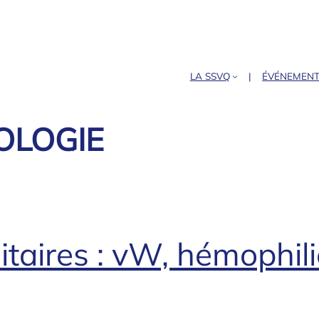
LA SSVQ
ÉVÉNEMEN
OLOGIE
taires : vW, hémophili