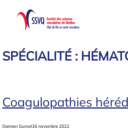
Aller
au
contenu
SPÉCIALITÉ :
HÉMAT
Coagulopathies hérédi
Damien Guinet
16 novembre 2022