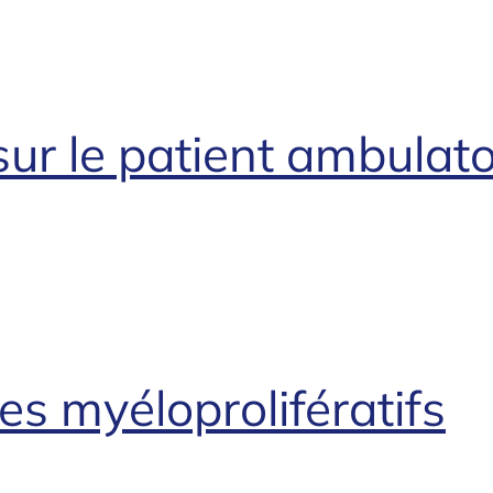
sur le patient ambulato
s myéloprolifératifs