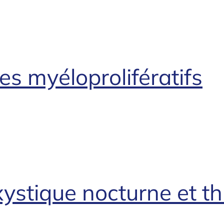
s myéloprolifératifs
ystique nocturne et 