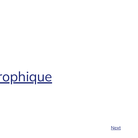
rophique
Next